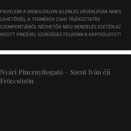
FIGYELEM! A WEBOLDALON JELENLEG VÁSÁRLÁSRA NINCS
LEHETŐSÉG, A TERMÉKEK CSAK TÁJÉKOZTATÁS
SZEMPONTJÁBÓL NÉZHETŐK MEG! RENDELÉS ESETÉN AZ
ADOTT PINCÉVEL SZÜKSÉGES FELVENNI A KAPCSOLATOT!
Nyári Pincenyitogató – Szent Iván éji
Fröccsözön