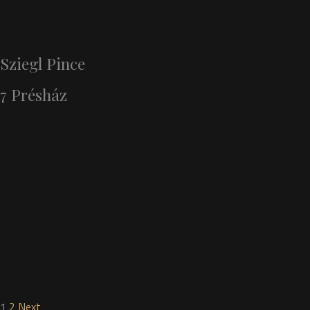
Sziegl Pince
7 Présház
1
2
Next