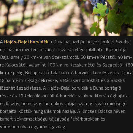
A
Hajós-Bajai borvidék
a Duna bal partján helyezkedik el, Szerbia
déli határa mentén, a Duna-Tisza közében található. Központja
Baja, amely 20 km-re van Szekszárdtól, 60 km-re Pécstől, 40 km-
re Kalocsától, valamint 100 km-re Kecskemétől és Szegedtől, 160
km-re pedig Budapesttől található. A borvidék természetes tájai a
Duna menti síkság déli része, a Bácskai homokhát és a Bácskai
löszhát északi része. A Hajós-Bajai borvidék a Duna borrégió
része és 17 településből áll. A borvidék szubmediterrán éghajlata
és löszös, humuszos-homokos talajai számos kiváló minőségű
borfajta, köztük hungarikumok hazája. A Kincses Bácska néven
ismert soknemzetiségű tájegység fehérborokban és
vörösborokban egyaránt gazdag.