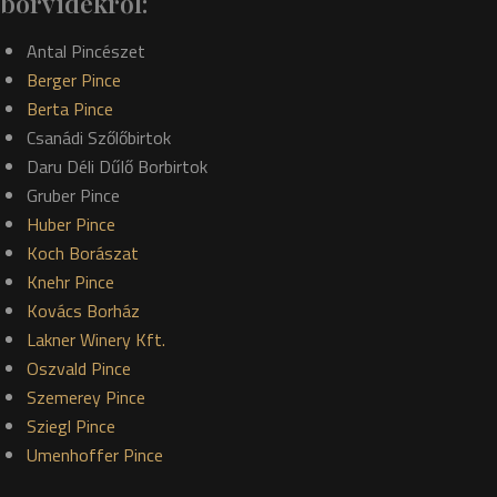
borvidékről:
Antal Pincészet
Berger Pince
Berta Pince
Csanádi Szőlőbirtok
Daru Déli Dűlő Borbirtok
Gruber Pince
Huber Pince
Koch Borászat
Knehr Pince
Kovács Borház
Lakner Winery Kft.
Oszvald Pince
Szemerey Pince
Sziegl Pince
Umenhoffer Pince