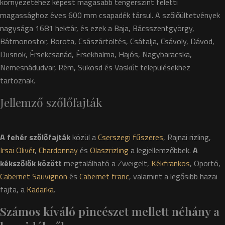
környezetéhez képest magasabb tengerszint feletti
magassághoz éves 600 mm csapadék társul. A szőlőültetvények
nagysága 1681 hektár, és ezek a Baja, Bácsszentgyörgy,
Bátmonostor, Borota, Császártöltés, Csátalja, Csávoly, Dávod,
Dusnok, Érsekcsanád, Érsekhalma, Hajós, Nagybaracska,
Nemesnádudvar, Rém, Sükösd és Vaskút településekhez
tartoznak.
Jellemző szőlőfajták
A fehér szőlőfajták
közül a
Cserszegi fűszeres
, Rajnai rizling,
Irsai Olivér
,
Chardonnay
és
Olaszrizling
a legjellemzőbbek.
A
kékszőlők között
megtalálható a Zweigelt,
Kékfrankos
, Oportó,
Cabernet Sauvignon
és
Cabernet franc
, valamint a legősibb hazai
fajta, a
Kadarka
.
Számos kíváló pincészet mellett néhány a