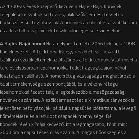
Az 1700-as évek közepétől kezdve a Hajós-Bajai borvidék
településeire svábok költöztek, akik szőlőtermesztéssel és
borkészítéssel foglalkoztak. A borvidék arculatát is a sváb kultúra
és a löszfalba vájt pincék teszik különlegessé, színesebbé.
A Hajós-Bajai borvidék
, amelynek területe 2066 hektár, a 1998-
ban elnevezett Alföldi borvidék egy részéből vált ki. Az itt
található szőlők eltérnek az általános alföldi termőhelytől, mivel a
terület elsősorban lepelhomokkal fedett agyagtalajon, néhol
lösztalajon található. A homokréteg vastagsága meghatározó a
talaj termékenysége szempontjából, és a vékony rétegű
lepelhomokkal fedett talaj a legkedvezőbb a mezőgazdasági
növények számára. A szőlőtermesztést a klimatikus tényezők is
jelentősen befolyásolják, például a napsütés időtartama, a levegő
hőmérséklete és a lehullott csapadék mennyisége. Déli
borvidék révén klímája kedvező, itt a legmagasabb, több mint
2000 óra a napsütéses órák száma. A magas hőösszeg és a