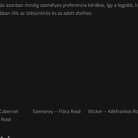
tás azonban mindig személyes preferencia kérdése, így a legjobb, ha
bban illik az ízlésünkhöz és az adott ételhez.
 Cabernet
Szemerey – Flóra Rosé
Wicker – Kékfrankos R
 Rosé