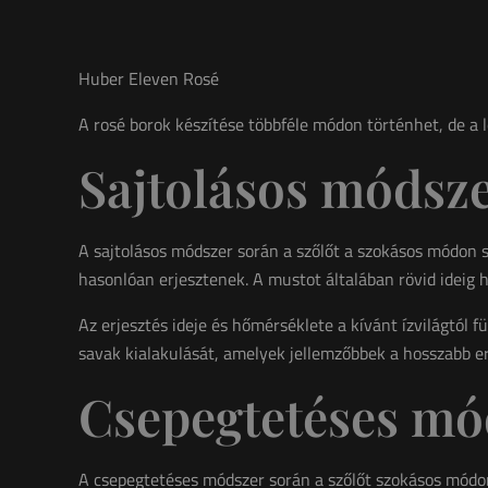
Huber Eleven Rosé
A rosé borok készítése többféle módon történhet, de a 
Sajtolásos módsze
A sajtolásos módszer során a szőlőt a szokásos módon s
hasonlóan erjesztenek. A mustot általában rövid ideig h
Az erjesztés ideje és hőmérséklete a kívánt ízvilágtól f
savak kialakulását, amelyek jellemzőbbek a hosszabb e
Csepegtetéses mó
A csepegtetéses módszer során a szőlőt szokásos módon 