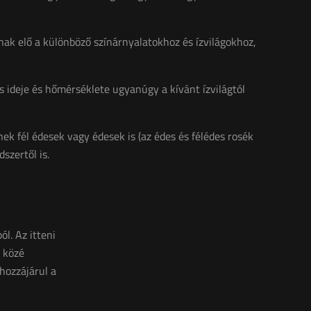
ak elő a különböző színárnyalatokhoz és ízvilágokhoz,
és ideje és hőmérséklete ugyanúgy a kívánt ízvilágtól
nek fél édesek vagy édesek is (az édes és félédes rosék
szertől is.
l. Az itteni
 közé
hozzájárul a