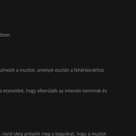
dszer.
 színezik a mustot, amelyet ezután a fehérborokhoz
az erjesztést, hogy elkerüljék az intenzív tanninok és
 rövid ideig préselik meg a bogyókat, hogy a mustot