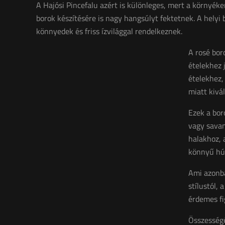
A Hajósi Pincefalu azért is különleges, mert a környéke
borok készítésére is nagy hangsúlyt fektetnek. A helyi
könnyedek és friss ízvilággal rendelkeznek.
A rosé bor
ételekhez 
ételekhez,
miatt kivá
Ezek a bor
vagy savan
halakhoz, a
könnyű hús
Ami azonba
stílustól,
érdemes fi
Összességé