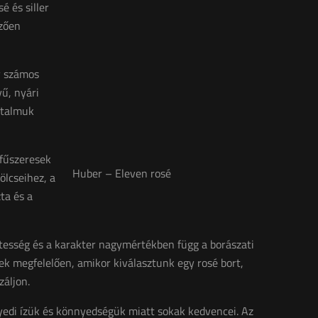
é és siller
mzően
gy számos
yű, nyári
rtalmuk
 fűszeresek
Huber – Eleven rosé
ölcseihez, a
zta és a
tesség és a karakter nagymértékben függ a borászati
nnek megfelelően, amikor kiválasztunk egy rosé bort,
záljon.
yedi ízük és könnyedségük miatt sokak kedvencei. Az