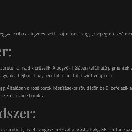
leggyakoribb az úgynevezett „sajtolásos” vagy „csepegtetéses” mó
r:
züretelik, majd kipréselik. A bogyók héjában található pigmentek
agyják a héjban, hogy azoktól minél több színt vonjon ki.
ügg. Általában a rosé borok készítésekor rövid időn belül befejezik 
rjesztésű vörösborokra.
dszer:
szüretelik, majd az egész fürtöket a présbe helyezik. Ezután csak