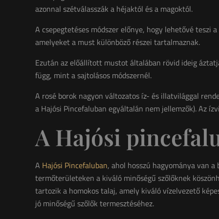
azonnal szétválasszák a héjaktól és a magoktól.
A csepegtetéses módszer előnye, hogy lehetővé teszi a
amelyeket a must különböző részei tartalmaznak.
Ezután az előállított mustot általában rövid ideig áztat
függ, mint a sajtolásos módszernél.
A rosé borok nagyon változatos íz- és illatvilággal ren
a Hajósi Pincefaluban egyáltalán nem jellemzők). Az ízvil
A Hajósi pincefal
A
Hajósi Pincefaluban
, ahol hosszú hagyománya van a b
termőterületeken a kiváló minőségű szőlőknek köszönhe
tartozik a homokos talaj, amely kiváló vízelvezető kép
jó minőségű szőlők termesztéséhez.