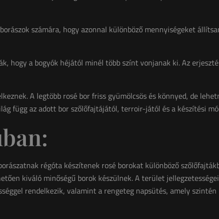
 borászok számára, hogy azonnal különböző mennyiségeket állítsan
ják, hogy a bogyók héjától minél több színt vonjanak ki. Az erjeszt
delkeznek. A legtöbb rosé bor friss gyümölcsös és könnyed, de lehet
ág függ az adott bor szőlőfajtájától, terroir-jától és a készítési mód
uban:
orászatnak régóta készítenek rosé borokat különböző szőlőfajtákbó
tően kiváló minőségű borok készülnek. A terület jellegzetességei
ességgel rendelkezik, valamint a rengeteg napsütés, amely szintén 