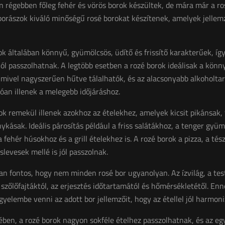
n régebben főleg fehér és vörös borok készültek, de mára már a ros
 borászok kiváló minőségű rosé borokat készítenek, amelyek jelle
ok általában könnyű, gyümölcsös, üdítő és frissítő karakterűek, í
jól passzolhatnak. A legtöbb esetben a rozé borok ideálisak a könn
 mivel nagyszerűen hűtve tálalhatók, és az alacsonyabb alkoholta
lóan illenek a melegebb időjáráshoz.
ok remekül illenek azokhoz az ételekhez, amelyek kicsit pikánsak,
ykásak. Ideális párosítás például a friss salátákhoz, a tenger gyüm
 fehér húsokhoz és a grill ételekhez is. A rozé borok a pizza, a tés
levesek mellé is jól passzolnak.
n fontos, hogy nem minden rosé bor ugyanolyan. Az ízvilág, a tes
 a szőlőfajtáktól, az erjesztés időtartamától és hőmérsékletétől. E
gyelembe venni az adott bor jellemzőit, hogy az étellel jól harmoni
ben, a rozé borok nagyon sokféle ételhez passzolhatnak, és az eg