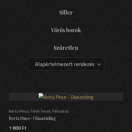
Siller
Vörös borok
Szűretlen
Berta Pince
,
Fehér borok
,
Félszáraz
Berta Pince- Olaszrizling
1 800
Ft