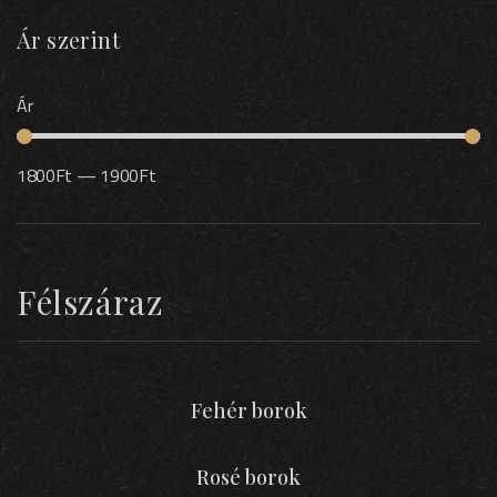
Ár szerint
Ár
1800
Ft
—
1900
Ft
Félszáraz
Fehér borok
Rosé borok