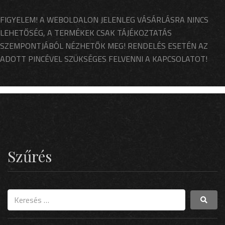
FIGYELEM! A WEBOLDALON JELENLEG VÁSÁRLÁSRA NINCS
LEHETŐSÉG, A TERMÉKEK CSAK TÁJÉKOZTATÁS
SZEMPONTJÁBÓL NÉZHETŐK MEG! RENDELÉS ESETÉN AZ
ADOTT PINCÉVEL SZÜKSÉGES FELVENNI A KAPCSOLATOT!
Szűrés