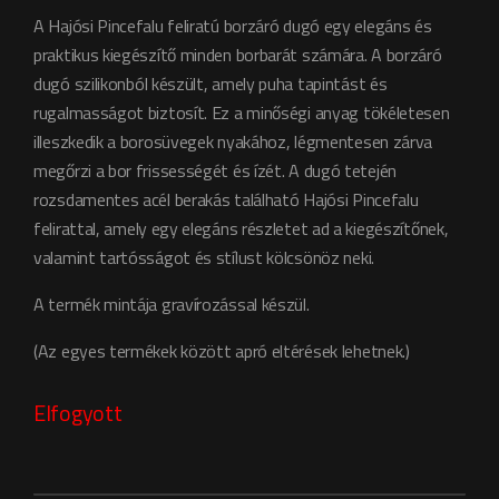
A Hajósi Pincefalu feliratú borzáró dugó egy elegáns és
praktikus kiegészítő minden borbarát számára. A borzáró
dugó szilikonból készült, amely puha tapintást és
rugalmasságot biztosít. Ez a minőségi anyag tökéletesen
illeszkedik a borosüvegek nyakához, légmentesen zárva
megőrzi a bor frissességét és ízét. A dugó tetején
rozsdamentes acél berakás található Hajósi Pincefalu
felirattal, amely egy elegáns részletet ad a kiegészítőnek,
valamint tartósságot és stílust kölcsönöz neki.
A termék mintája gravírozással készül.
(Az egyes termékek között apró eltérések lehetnek.)
Elfogyott