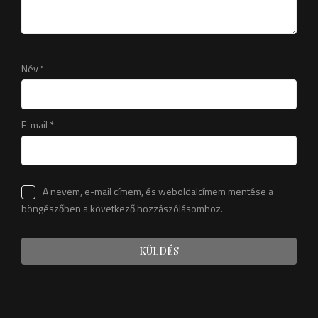
Név
*
E-mail
*
A nevem, e-mail címem, és weboldalcímem mentése a
böngészőben a következő hozzászólásomhoz.