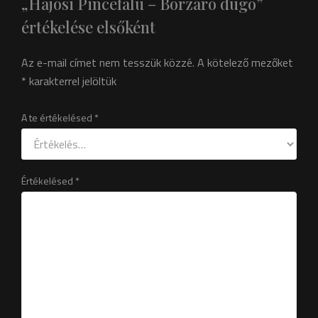
„Hajósi Pincefalu – Borzáró dugó”
értékelése elsőként
Az e-mail címet nem tesszük közzé.
A kötelező mezőket
*
karakterrel jelöltük
A te értékelésed
*
Értékelésed
*