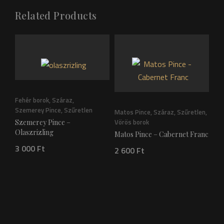
Related Products
Fehér borok
,
Száraz
,
Szemerey Pince
,
Szűretlen
Matos Pince
,
Száraz
,
Szűretlen
,
Vörös borok
Szemerey Pince –
Mat
Olaszrizling
Matos Pince – Cabernet Franc
Vör
3 000
Ft
Ma
2 600
Ft
Sa
2 