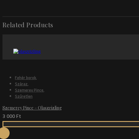
Related Products
Fehér borok
,
Száraz
,
Szemerey Pince
,
Szűretlen
Szemerey Pince – Olaszrizling
3 000
Ft