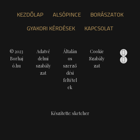
KEZDŐLAP
ALSÓPINCE
BORÁSZATOK
GYAKORI KÉRDÉSEK
KAPCSOLAT
© 2023
Adatvé
Általán
Cookie
Borhaj
delmi
os
Szabály
ó.hu
szabály
szerző
zat
zat
dési
feltétel
ek
Készítette: sketcher